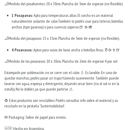
📐Medida del posafuentes: 20 x 30cm. Plancha de 5mm de espesor (no flexible).
1 Posapavas:
Apto para temperaturas altas. El corcho es un material
naturalmente aislante de calor.También lo podés usar para teteras, botellas
anchas (tipo gaseosa) o para cuencos soperos.🍺 🍚🥣
📐Medida del posapavas: 15 x 15cm. Plancha de 5mm de espesor (no flexible).
4 Posavasos:
Aptos para vasos de base ancha o botellas finas. 🥛☕🍷🍺
📐Medida de los posavasos: 10 x 10cm. Plancha de 2mm de espesor. 4 por set
Estampado por sublimación, no se corre con el calor. 💧 Es lavable. En caso de
quedar manchas, podés pasar un trapo húmedo suavemente. También puede
lavarse con agua, esponja y detergente, dejando secar bien (no al sol ni en la
estufa). No lo dobles, ya que puede partirse ⚠
♻ Estos productos son reciclables. Podés consultar info sobre el material y su
reciclado en la pestaña 'Sustentabilidad'.
✉ Packaging: Sobre de papel para envíos.
🇦🇷 Hecho en Argentina.